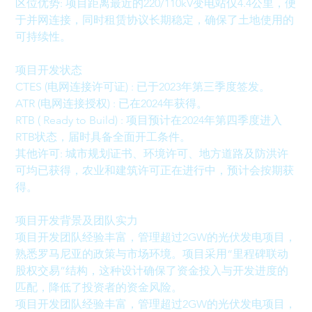
区位优势: 项目距离最近的220/110kV变电站仅4.4公里，便
于并网连接，同时租赁协议长期稳定，确保了土地使用的
可持续性。
项目开发状态
CTES (电网连接许可证) : 已于2023年第三季度签发。
ATR (电网连接授权) : 已在2024年获得。
RTB ( Ready to Build) : 项目预计在2024年第四季度进入
RTB状态，届时具备全面开工条件。
其他许可: 城市规划证书、环境许可、地方道路及防洪许
可均已获得，农业和建筑许可正在进行中，预计会按期获
得。
项目开发背景及团队实力
项目开发团队经验丰富，管理超过2GW的光伏发电项目，
熟悉罗马尼亚的政策与市场环境。项目采用“里程碑联动
股权交易”结构，这种设计确保了资金投入与开发进度的
匹配，降低了投资者的资金风险。
项目开发团队经验丰富，管理超过2GW的光伏发电项目，