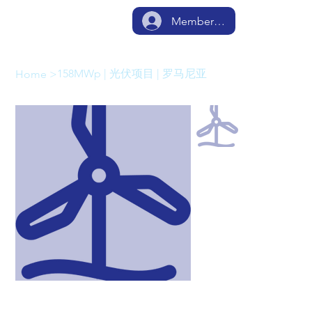
Member Login
158MWp | 光伏项目 | 罗马尼亚
Home
>