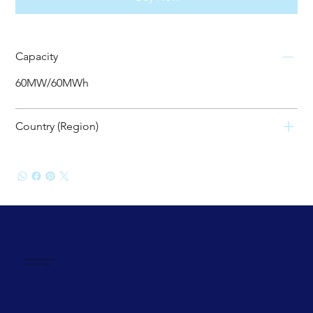
Capacity
60MW/60MWh
Country (Region)
Powering Tomorrow
with Solar Today