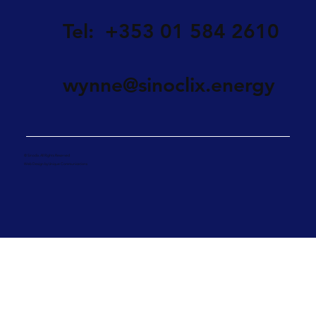
Tel: +353 01 584 2610
wynne@sinoclix.energy
© Sinoclix. All Rights Reserved
Web Design by Unique Communications