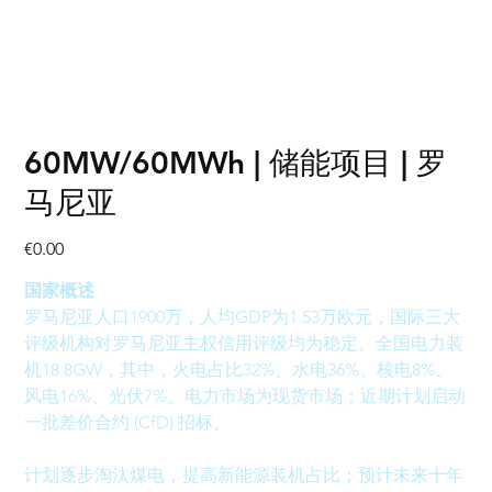
60MW/60MWh | 储能项目 | 罗
马尼亚
Price
€0.00
国家概述
罗马尼亚人口1900万，人均GDP为1.53万欧元，国际三大
评级机构对罗马尼亚主权信用评级均为稳定。全国电力装
机18.8GW，其中，火电占比32%、水电36%、核电8%、
风电16%、光伏7%。电力市场为现货市场；近期计划启动
一批差价合约 (CfD) 招标。
计划逐步淘汰煤电，提高新能源装机占比；预计未来十年